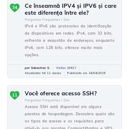
Ce înseamnă IPV4 și IPV6 și care
34
este diferența între ele?
Perguntas Frequentes /
Dev
IPv4 e IPv6 são protocolos de identificação
de dispositivos em redes. IPv4, com 32 bits,
enfrenta a exaustão de endereços, enquanto
IPv6, com 128 bits, oferece muito mais
opções.
por Sebastian S.
Visões 20617
Atualizado há 11 meses
Publicado em 24/04/2019
Você oferece acesso SSH?
11
Perguntas Frequentes /
Dev
Acesso SSH está disponível em alguns
pacotes de hospedagem. Descubra quais são
os tipos de acesso e os requisitos para
ativá-lo nos pacotes Compartilhados e VPS.