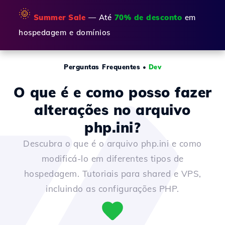
🌞
Summer Sale
— Até
70% de desconto
em
hospedagem e domínios
Perguntas Frequentes
•
Dev
O que é e como posso fazer
alterações no arquivo
php.ini?
Descubra o que é o arquivo php.ini e como
modificá-lo em diferentes tipos de
hospedagem. Tutoriais para shared e VPS,
incluindo as configurações PHP.