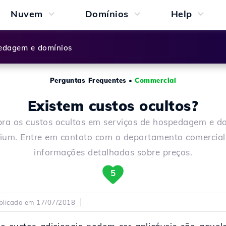
Nuvem
Domínios
Help
dagem e domínios
Perguntas Frequentes
•
Commercial
Existem custos ocultos?
ra os custos ocultos em serviços de hospedagem e d
ium. Entre em contato com o departamento comercial
informações detalhadas sobre preços.
5
blicado em 17/07/2018