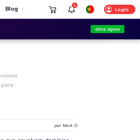
5
Blog
Login
ativa agora
omínios
 para
por Mark D.