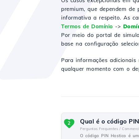
Os casos excepcionais em qu
premium, que dependem de pr
informativa a respeito. As c
Termos de Domínio
->
Domí
Por meio do portal de simul
base na configuração selecio
Para informações adicionais 
qualquer momento com o dep
Qual é o código PIN
2
Perguntas Frequentes /
Commerci
O código PIN Hostico é uma