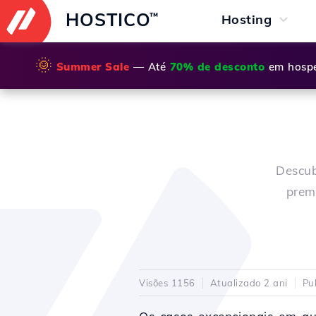
HOSTICO
™
Hosting
🌞
Summer Sale
— Até
70% de desconto
em hospe
Descub
prem
Visões 1156
Atualizado 2 ani
Pu