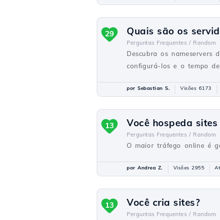
Quais são os servi
29
Perguntas Frequentes /
Random
Descubra os nameservers d
configurá-los e o tempo d
por Sebastian S.
Visões 6173
Você hospeda sites
13
Perguntas Frequentes /
Random
O maior tráfego online é g
por Andrea Z.
Visões 2955
A
Você cria sites?
13
Perguntas Frequentes /
Random