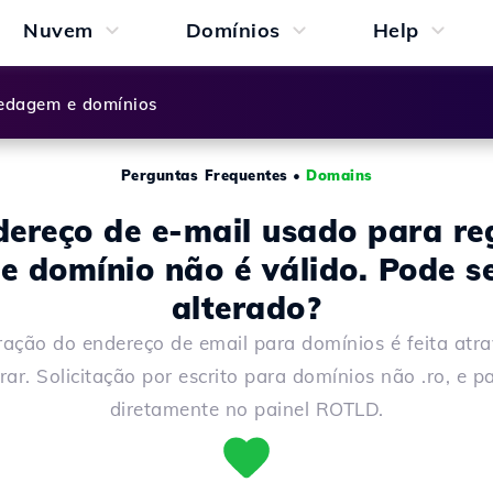
Nuvem
Domínios
Help
dagem e domínios
Perguntas Frequentes
•
Domains
ereço de e-mail usado para re
e domínio não é válido. Pode s
alterado?
ração do endereço de email para domínios é feita atr
trar. Solicitação por escrito para domínios não .ro, e pa
diretamente no painel ROTLD.