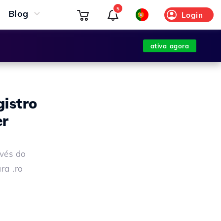
5
Blog
Login
ativa agora
gistro
er
avés do
ra .ro