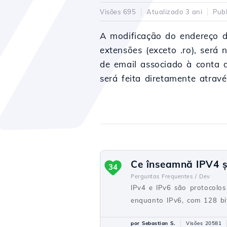
Visões 695
Atualizado 3 ani
Pub
A modificação do endereço de
extensões (exceto .ro), será
de email associado à conta d
será feita diretamente atrav
Ce înseamnă IPV4 și 
34
Perguntas Frequentes /
Dev
IPv4 e IPv6 são protocolos
enquanto IPv6, com 128 bit
por Sebastian S.
Visões 20581