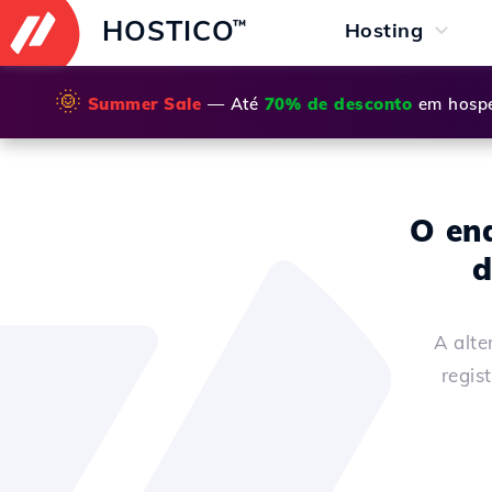
HOSTICO
™
Hosting
🌞
Summer Sale
— Até
70% de desconto
em hospe
O end
d
A alte
regis