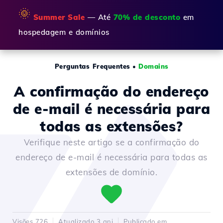
🌞
Summer Sale
— Até
70% de desconto
em
hospedagem e domínios
Perguntas Frequentes
•
Domains
A confirmação do endereço
de e-mail é necessária para
todas as extensões?
Verifique neste artigo se a confirmação do
endereço de e-mail é necessária para todas as
extensões de domínio.
Visões 726
Atualizado 3 ani
Publicado em