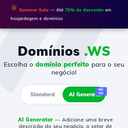
🌞
Summer Sale
— Até
70% de desconto
em
hospedagem e domínios
Domínios
.WS
Escolha o
domínio perfeito
para o seu
negócio!
NO
Standard
AI Generator
VO
AI Generator
— Adicione uma breve
descrição do seu negócio, o setor de