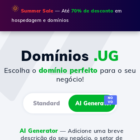
🌞
Summer Sale
— Até
70% de desconto
em
hospedagem e domínios
Domínios
.UG
Escolha o
domínio perfeito
para o seu
negócio!
NO
Standard
AI Generator
VO
AI Generator
— Adicione uma breve
descrição do seu negócio, o setor de