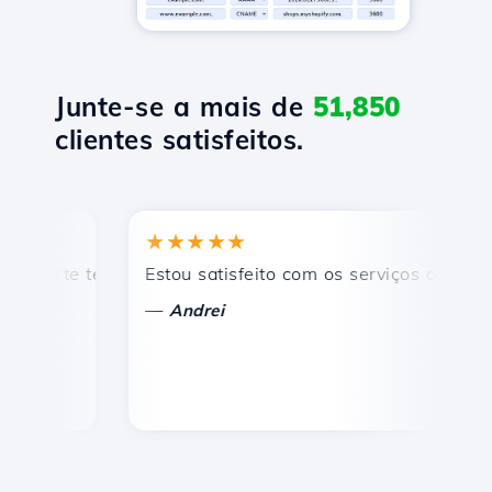
Junte-se a mais de
51,850
clientes satisfeitos.
★★★★★
★
rte técnico rápido e eficiente.
Estou satisfeito com os serviços oferecidos 
Par
—
—
Andrei