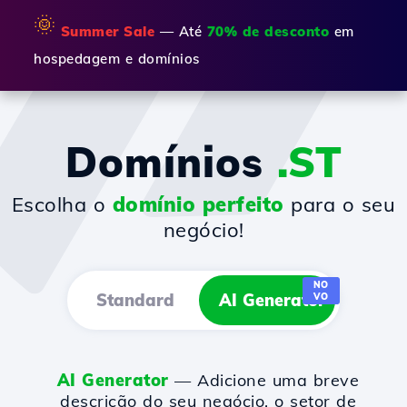
🌞
Summer Sale
— Até
70% de desconto
em
hospedagem e domínios
Domínios
.ST
Escolha o
domínio perfeito
para o seu
negócio!
NO
Standard
AI Generator
VO
AI Generator
— Adicione uma breve
descrição do seu negócio, o setor de