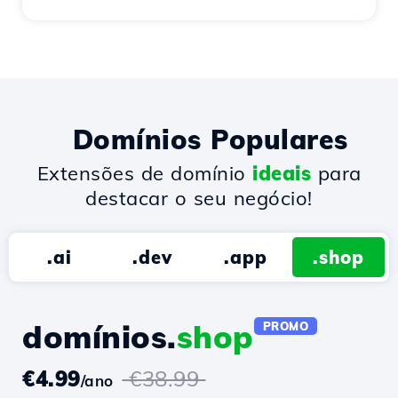
Domínios Populares
Extensões de domínio
ideais
para
destacar o seu negócio!
.ai
.dev
.app
.shop
domínios.
shop
PROMO
€4.99
€38.99
/ano