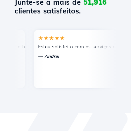
Junte-se a mais de
51,916
clientes satisfeitos.
★★★★★
★
rte técnico rápido e eficiente.
Estou satisfeito com os serviços oferecidos 
Par
—
—
Andrei