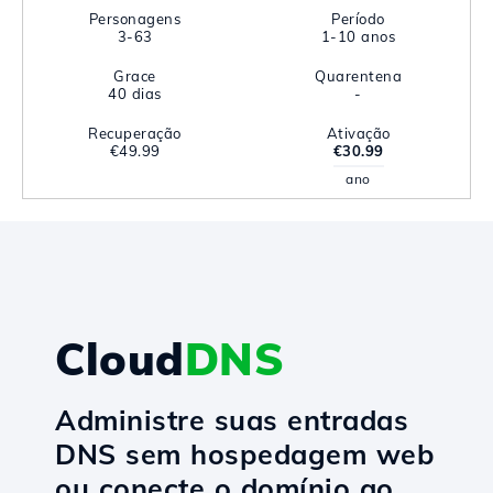
Personagens
Período
3-63
1-10 anos
Grace
Quarentena
40 dias
-
Recuperação
Ativação
€49.99
€30.99
ano
Cloud
DNS
Administre suas entradas
DNS sem hospedagem web
ou conecte o domínio ao