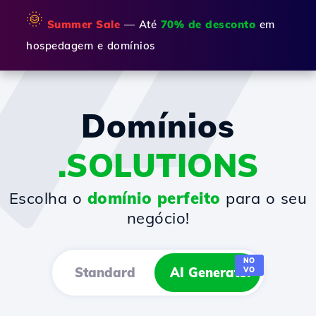
🌞
Summer Sale
— Até
70% de desconto
em
hospedagem e domínios
Domínios
.SOLUTIONS
Escolha o
domínio perfeito
para o seu
negócio!
NO
Standard
AI Generator
VO