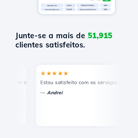
Junte-se a mais de
51,915
clientes satisfeitos.
★★★★★
★
rte técnico rápido e eficiente.
Estou satisfeito com os serviços oferecidos 
Par
—
—
Andrei