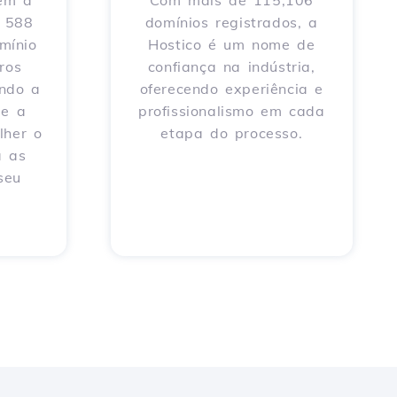
tem à
Com mais de 115,106
e 588
domínios registrados, a
mínio
Hostico é um nome de
ros
confiança na indústria,
endo a
oferecendo experiência e
 e a
profissionalismo em cada
lher o
etapa do processo.
a as
seu