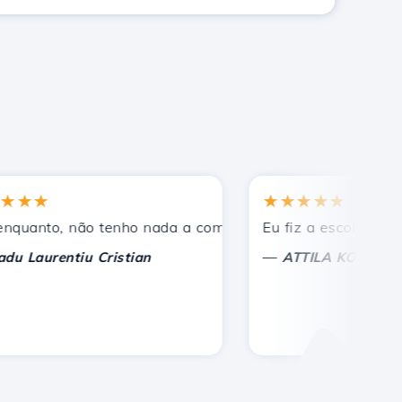
★
★★★★★
os.
nto, não tenho nada a comentar, apenas a apreciar. Com 
Eu fiz a escolha certa a
—
aurentiu Cristian
ATTILA KOLES