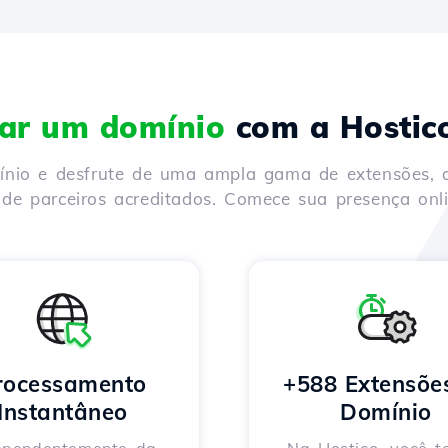
rar um domínio
com a Hostic
mínio e desfrute de uma ampla gama de extensões, 
de parceiros acreditados. Comece sua presença onli
rocessamento
+588 Extensõe
Instantâneo
Domínio