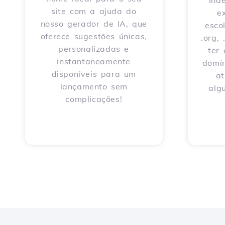
Ind
site com a ajuda do
e
nosso gerador de IA, que
escol
oferece sugestões únicas,
.org,
personalizadas e
ter
instantaneamente
domín
disponíveis para um
a
lançamento sem
alg
complicações!