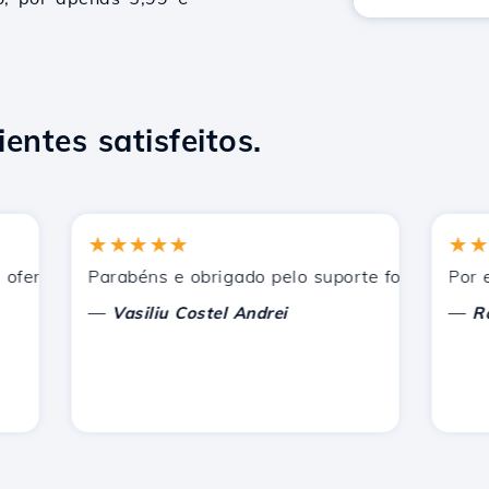
ientes satisfeitos.
★★★★★
★★★★
recidos pela Hostico. Eu os recomendei a outros conhecid
Parabéns e obrigado pelo suporte fornecido!
Por enqua
—
—
Vasiliu Costel Andrei
Radu L