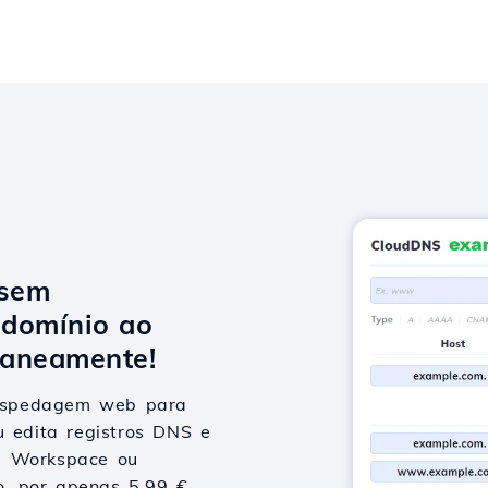
 sem
domínio ao
taneamente!
hospedagem web para
u edita registros DNS e
le Workspace ou
vo, por apenas 5,99 €