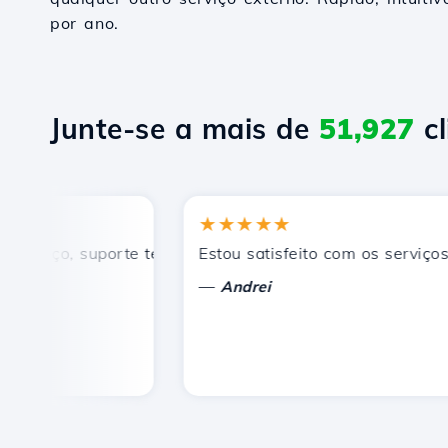
por ano.
Junte-se a mais de
51,927
cl
★★★★★
eço, suporte técnico rápido e eficiente.
Estou satisfeito com os serviços ofe
—
Andrei