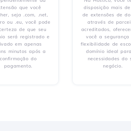
ependentemente da
Na Hostico, você 
xtensão que você
disposição mais d
her, seja .com, .net,
de extensões de do
 .ro ou .eu, você pode
através de parcei
 certeza de que seu
acreditados, oferec
io será registrado e
você a segurança
tivado em apenas
flexibilidade de esco
uns minutos após a
domínio ideal par
confirmação do
necessidades do 
pagamento.
negócio.