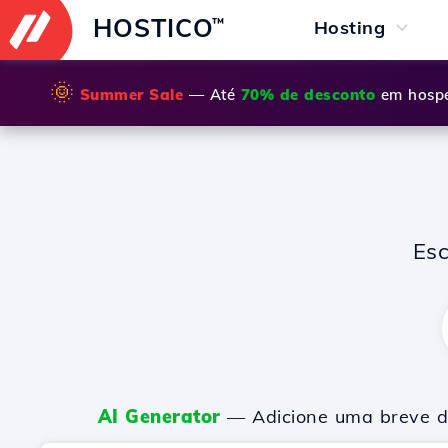
HOSTICO
™
Hosting
🌞
Summer Sale
— Até
70% de desconto
em hospe
Es
AI Generator
— Adicione uma breve de