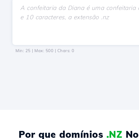
Min: 25 | Max: 500 | Chars:
0
Por que domínios
.NZ
Nov