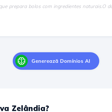
Generează Domínios AI
a Zelândia?