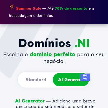
🌞
Summer Sale
— Até
70% de desconto
em
hospedagem e domínios
Domínios
.NI
Escolha o
domínio perfeito
para o seu
negócio!
NO
Standard
AI Generator
VO
AI Generator
— Adicione uma breve
descrição do seu negócio, o setor de