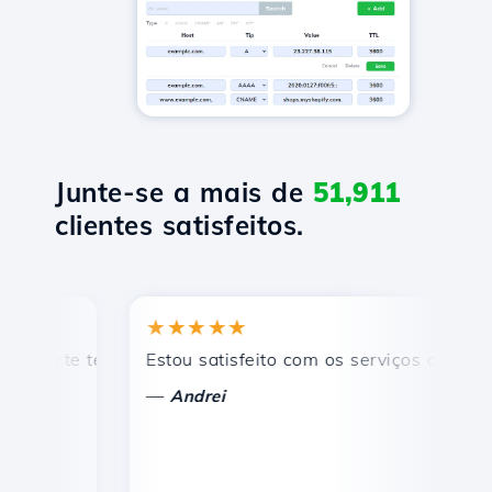
Junte-se a mais de
51,911
clientes satisfeitos.
★★★★★
★
rte técnico rápido e eficiente.
Estou satisfeito com os serviços oferecidos 
Pa
—
—
Andrei