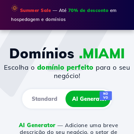
🌞
Summer Sale
— Até
70% de desconto
em
hospedagem e domínios
Domínios
.MIAMI
Escolha o
domínio perfeito
para o seu
negócio!
NO
Standard
AI Generator
VO
AI Generator
— Adicione uma breve
descrição do seu negócio, o setor de