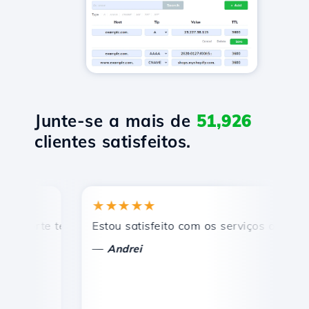
Junte-se a mais de
51,926
clientes satisfeitos.
★★★★★
★
rte técnico rápido e eficiente.
Estou satisfeito com os serviços oferecidos 
Pa
—
—
Andrei