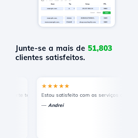
Junte-se a mais de
51,803
clientes satisfeitos.
★★★★★
★
rte técnico rápido e eficiente.
Estou satisfeito com os serviços oferecidos 
Pa
—
—
Andrei