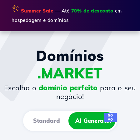
🌞
Summer Sale
— Até
70% de desconto
em
hospedagem e domínios
Domínios
.MARKET
Escolha o
domínio perfeito
para o seu
negócio!
NO
Standard
AI Generator
VO