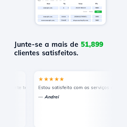
Junte-se a mais de
51,899
clientes satisfeitos.
★★★★★
★
orte técnico rápido e eficiente.
Estou satisfeito com os serviços oferecidos 
Pa
—
Andrei