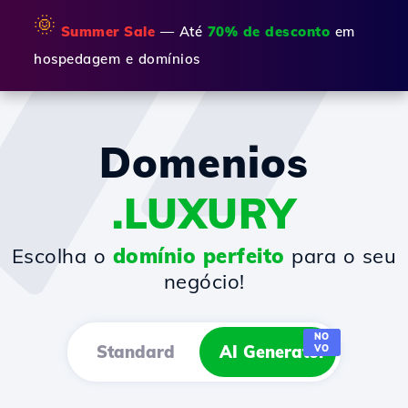
🌞
Summer Sale
— Até
70% de desconto
em
hospedagem e domínios
Domenios
.LUXURY
Escolha o
domínio perfeito
para o seu
negócio!
NO
Standard
AI Generator
VO