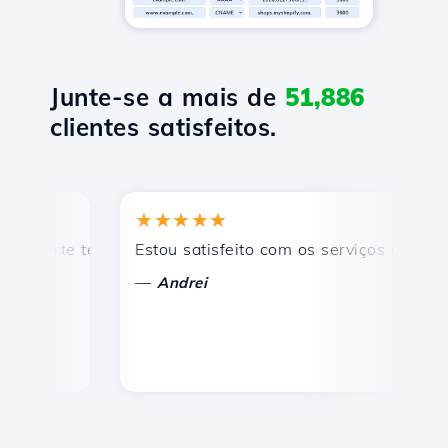
Junte-se a mais de
51,886
clientes satisfeitos.
★★★★★
★
orte técnico rápido e eficiente.
Estou satisfeito com os serviços oferecidos 
Pa
—
Andrei