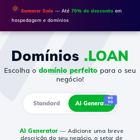
🌞
Summer Sale
— Até
70% de desconto
em
hospedagem e domínios
Domínios
.LOAN
Escolha o
domínio perfeito
para o seu
negócio!
NO
Standard
AI Generator
VO
AI Generator
— Adicione uma breve
descrição do seu negócio, o setor de