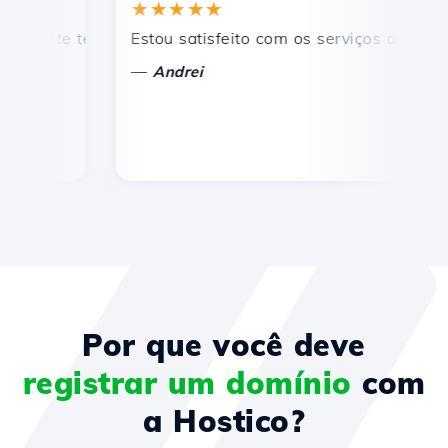
★★★★★
★
rte técnico rápido e eficiente.
Estou satisfeito com os serviços oferecidos p
Par
—
—
Andrei
Por que você deve
registrar um domínio
com
a Hostico?