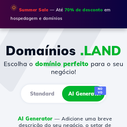
🌞
Summer Sale
— Até
70% de desconto
em
hospedagem e domínios
Domaínios
.LAND
Escolha o
domínio perfeito
para o seu
negócio!
NO
Standard
AI Generator
VO
AI Generator
— Adicione uma breve
descrição do seu negócio, o setor de