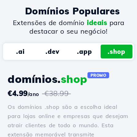
Domínios Populares
Extensões de domínio
ideais
para
destacar o seu negócio!
.ai
.dev
.app
.shop
domínios.
shop
PROMO
€4.99
€38.99
/ano
Os domínios .shop são a escolha ideal
para lojas online e empresas que desejam
atrair clientes de todo o mundo. Esta
extensão memorável transmite