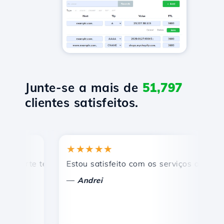
Junte-se a mais de
51,797
clientes satisfeitos.
★★★★★
★
rte técnico rápido e eficiente.
Estou satisfeito com os serviços oferecidos 
Par
—
—
Andrei