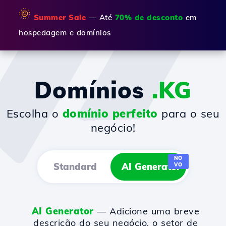
🌞
Summer Sale
— Até
70% de desconto
em
hospedagem e domínios
Domínios
.KG
Escolha o
domínio perfeito
para o seu
negócio!
NO
Standard
AI Generator
VO
AI Generator
— Adicione uma breve
descrição do seu negócio, o setor de