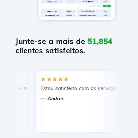
Junte-se a mais de
51,854
clientes satisfeitos.
★★★★★
★
rte técnico rápido e eficiente.
Estou satisfeito com os serviços oferecidos 
Par
—
—
Andrei