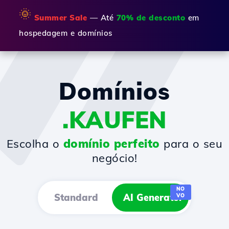
🌞
Summer Sale
— Até
70% de desconto
em
hospedagem e domínios
Domínios
.KAUFEN
Escolha o
domínio perfeito
para o seu
negócio!
NO
Standard
AI Generator
VO