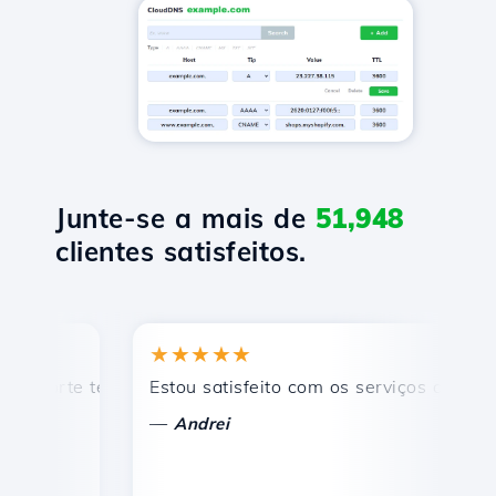
Junte-se a mais de
51,948
clientes satisfeitos.
★★★★★
★
orte técnico rápido e eficiente.
Estou satisfeito com os serviços oferecidos 
Pa
—
—
Andrei