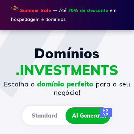
🌞
Summer Sale
— Até
70% de desconto
em
hospedagem e domínios
Domínios
.INVESTMENTS
Escolha o
domínio perfeito
para o seu
negócio!
NO
Standard
AI Generator
VO