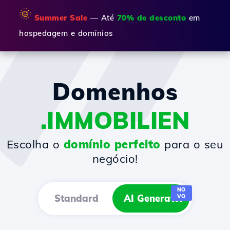
🌞
Summer Sale
— Até
70% de desconto
em
hospedagem e domínios
Domenhos
.IMMOBILIEN
Escolha o
domínio perfeito
para o seu
negócio!
NO
Standard
AI Generator
VO