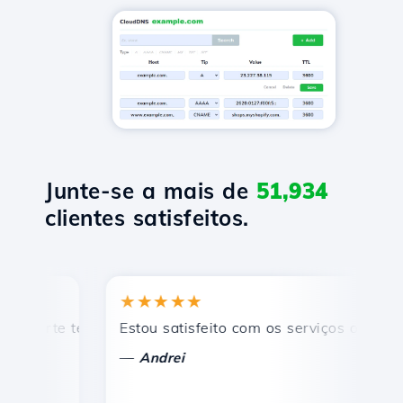
Junte-se a mais de
51,934
clientes satisfeitos.
★★★★★
★
rte técnico rápido e eficiente.
Estou satisfeito com os serviços oferecidos 
Pa
—
—
Andrei