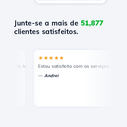
Junte-se a mais de
51,877
clientes satisfeitos.
★★★★★
★
rte técnico rápido e eficiente.
Estou satisfeito com os serviços oferecidos 
Pa
—
—
Andrei