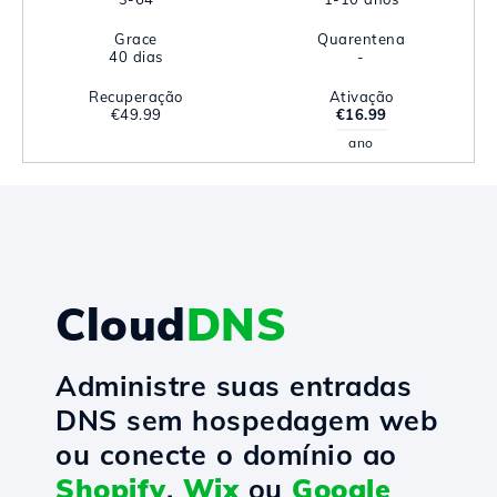
Grace
Quarentena
40 dias
-
Recuperação
Ativação
€49.99
€16.99
ano
Cloud
DNS
Administre suas entradas
DNS sem hospedagem web
ou conecte o domínio ao
Shopify
,
Wix
ou
Google