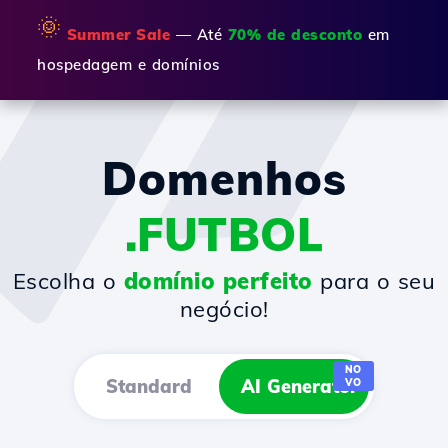
🌞
Summer Sale
— Até
70% de desconto
em
hospedagem e domínios
Domenhos
.FUTBOL
Escolha o
domínio perfeito
para o seu
negócio!
NO
Standard
AI Generator
VO