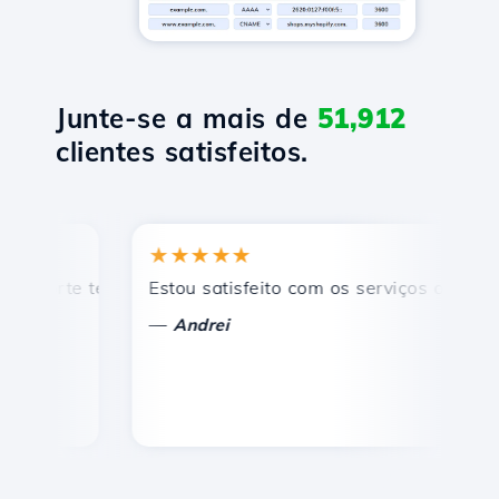
Junte-se a mais de
51,912
clientes satisfeitos.
★★★★★
★
orte técnico rápido e eficiente.
Estou satisfeito com os serviços oferecidos 
Pa
—
—
Andrei