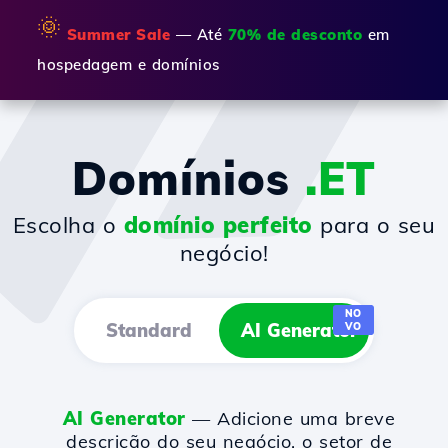
🌞
Summer Sale
— Até
70% de desconto
em
hospedagem e domínios
Domínios
.ET
Escolha o
domínio perfeito
para o seu
negócio!
NO
Standard
AI Generator
VO
AI Generator
— Adicione uma breve
descrição do seu negócio, o setor de