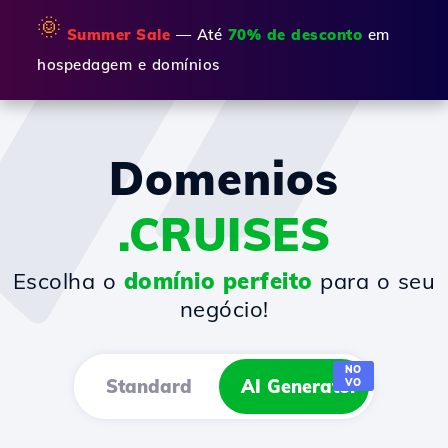
🌞
Summer Sale
— Até
70% de desconto
em
hospedagem e domínios
Domenios
.CRUISES
Escolha o
domínio perfeito
para o seu
negócio!
NO
Standard
AI Generator
VO