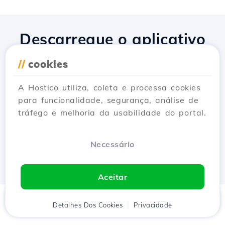
Descarregue o aplicativo
Hostico
//
cookies
A Hostico utiliza, coleta e processa cookies
para funcionalidade, segurança, análise de
tráfego e melhoria da usabilidade do portal.
Necessário
Aceitar
Início
Detalhes Dos Cookies
Cliente
Carrinho
Privacidade
Chat
Menu