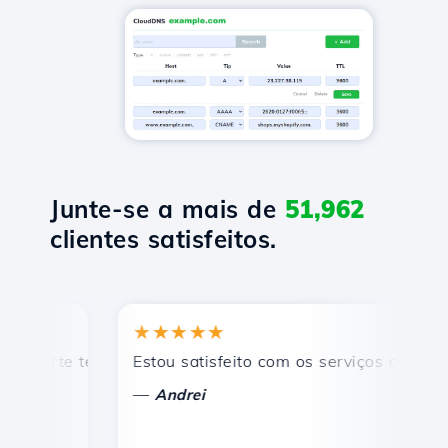
Junte-se a mais de
51,962
clientes satisfeitos.
★★★★★
★
rte técnico rápido e eficiente.
Estou satisfeito com os serviços oferecidos 
Pa
—
—
Andrei