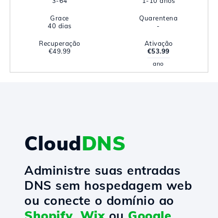
3-64
1-10 anos
Grace
Quarentena
40 dias
-
Recuperação
Ativação
€49.99
€53.99
ano
Cloud
DNS
Administre suas entradas
DNS sem hospedagem web
ou conecte o domínio ao
Shopify
,
Wix
ou
Google