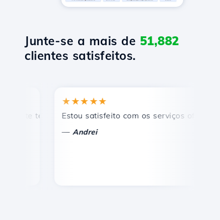
Junte-se a mais de
51,882
clientes satisfeitos.
★★★★★
★
te técnico rápido e eficiente.
Estou satisfeito com os serviços oferecidos p
Para
—
—
Andrei
V