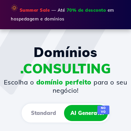
🌞
Summer Sale
— Até
70% de desconto
em
hospedagem e domínios
Domínios
.CONSULTING
Escolha o
domínio perfeito
para o seu
negócio!
NO
Standard
AI Generator
VO