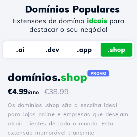
Domínios Populares
Extensões de domínio
ideais
para
destacar o seu negócio!
.ai
.dev
.app
.shop
domínios.
shop
PROMO
€4.99
€38.99
/ano
Os domínios .shop são a escolha ideal
para lojas online e empresas que desejam
atrair clientes de todo o mundo. Esta
extensão memorável transmite