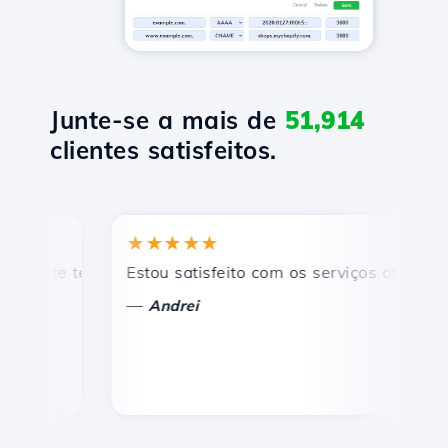
Junte-se a mais de
51,914
clientes satisfeitos.
★★★★★
★
te técnico rápido e eficiente.
Estou satisfeito com os serviços oferecidos p
Par
—
—
Andrei
V