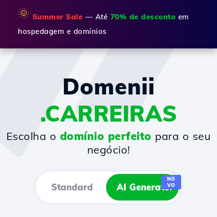
🌞
Summer Sale
— Até
70% de desconto
em
hospedagem e domínios
Domenii
.CARREIRAS
Escolha o
domínio perfeito
para o seu
negócio!
NO
Standard
AI Generator
VO