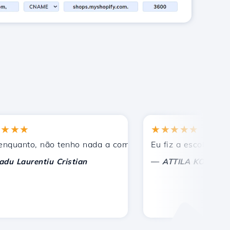
★★
★★★★★
os.
anto, não tenho nada a comentar, apenas a apreciar. Com 
Eu fiz a escolha certa 
—
aurentiu Cristian
ATTILA KOLES