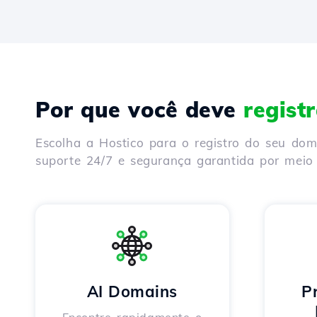
Por que você deve
regist
Escolha a Hostico para o registro do seu do
suporte 24/7 e segurança garantida por meio 
AI Domains
P