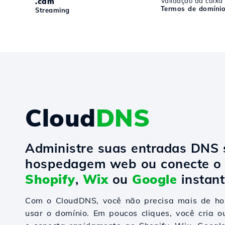
.cam
Validação da caixa
Termos de domíni
Streaming
Cloud
DNS
Administre suas entradas DNS
hospedagem web ou conecte o 
Shopify
,
Wix
ou
Google
instan
Com o CloudDNS, você não precisa mais de 
usar o domínio. Em poucos cliques, você cria o