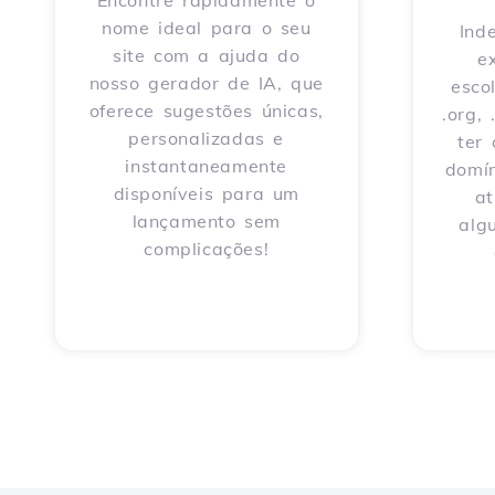
Encontre rapidamente o
nome ideal para o seu
Ind
site com a ajuda do
e
nosso gerador de IA, que
escol
oferece sugestões únicas,
.org,
personalizadas e
ter
instantaneamente
domín
disponíveis para um
a
lançamento sem
alg
complicações!