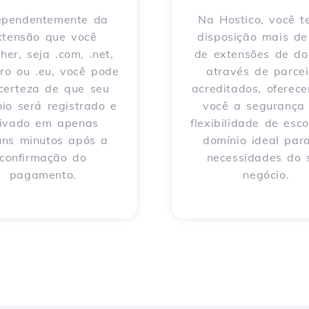
ependentemente da
Na Hostico, você 
xtensão que você
disposição mais d
her, seja .com, .net,
de extensões de do
 .ro ou .eu, você pode
através de parcei
 certeza de que seu
acreditados, oferec
io será registrado e
você a segurança
tivado em apenas
flexibilidade de esco
uns minutos após a
domínio ideal par
confirmação do
necessidades do 
pagamento.
negócio.