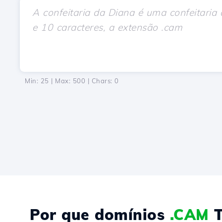
Min: 25 | Max: 500 | Chars:
0
Por que domínios
.CAM
T