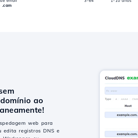
 de email
3-64
1-10 anos
o .cam
 sem
domínio ao
taneamente!
hospedagem web para
u edita registros DNS e