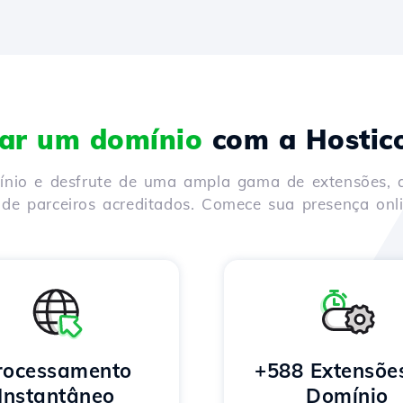
rar um domínio
com a Hostic
mínio e desfrute de uma ampla gama de extensões, 
de parceiros acreditados. Comece sua presença onli
rocessamento
+588 Extensõe
Instantâneo
Domínio