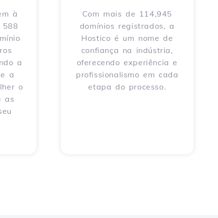
tem à
Com mais de 114,945
e 588
domínios registrados, a
mínio
Hostico é um nome de
ros
confiança na indústria,
endo a
oferecendo experiência e
 e a
profissionalismo em cada
lher o
etapa do processo.
a as
seu