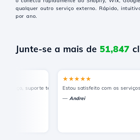
o conecta rapidamente ao Shopify, Wix, Goog
qualquer outro serviço externo. Rápido, intuiti
por ano.
Junte-se a mais de
51,847
cl
★★★★★
eço, suporte técnico rápido e eficiente.
Estou satisfeito com os serviços of
—
Andrei