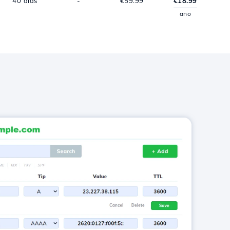
40 dias
-
€59.99
€18.99
ano