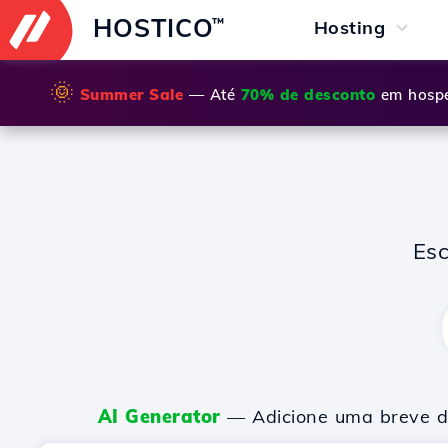
HOSTICO
™
Hosting
🌞
Summer Sale
— Até
70% de desconto
em hospe
Es
AI Generator
— Adicione uma breve de