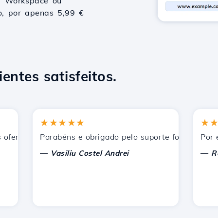
le Workspace ou
vo, por apenas 5,99 €
ientes satisfeitos.
★★★★★
★★★
erecidos pela Hostico. Eu os recomendei a outros conhecid
Parabéns e obrigado pelo suporte fornecido!
Por enqu
—
—
Vasiliu Costel Andrei
Radu L