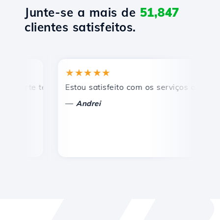
Junte-se a mais de
51,847
clientes satisfeitos.
★★★★★
★
rte técnico rápido e eficiente.
Estou satisfeito com os serviços oferecidos 
Pa
—
—
Andrei