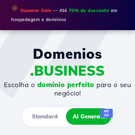
🌞
Summer Sale
— Até
70% de desconto
em
hospedagem e domínios
Domenios
.BUSINESS
Escolha o
domínio perfeito
para o seu
negócio!
NO
Standard
AI Generator
VO