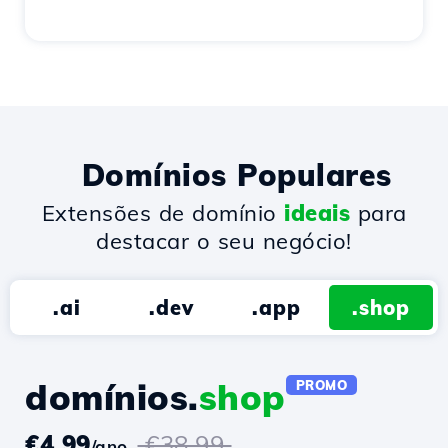
Domínios Populares
Extensões de domínio
ideais
para
destacar o seu negócio!
.ai
.dev
.app
.shop
domínios.
shop
PROMO
€4.99
€38.99
/ano