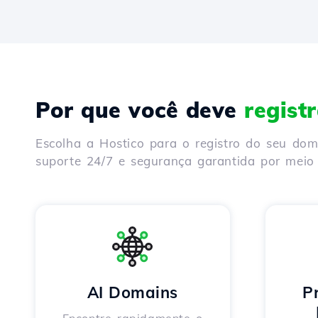
Por que você deve
regist
Escolha a Hostico para o registro do seu do
suporte 24/7 e segurança garantida por meio 
AI Domains
P