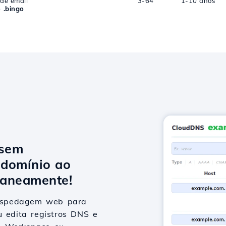
 de email
3-64
1-10 anos
 .bingo
 sem
domínio ao
taneamente!
hospedagem web para
u edita registros DNS e