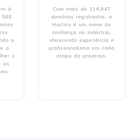
tem à
Com mais de 114,947
e 588
domínios registrados, a
mínio
Hostico é um nome de
ros
confiança na indústria,
endo a
oferecendo experiência e
 e a
profissionalismo em cada
lher o
etapa do processo.
a as
seu