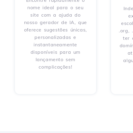
Encontre rapidamente o
nome ideal para o seu
Ind
site com a ajuda do
e
nosso gerador de IA, que
escol
oferece sugestões únicas,
.org,
personalizadas e
ter
instantaneamente
domín
disponíveis para um
a
lançamento sem
alg
complicações!