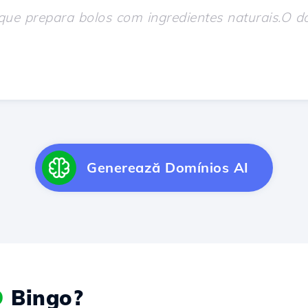
Generează Domínios AI
O
Bingo?