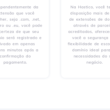
ependentemente da
Na Hostico, você 
xtensão que você
disposição mais d
her, seja .com, .net,
de extensões de do
 .ro ou .eu, você pode
através de parcei
 certeza de que seu
acreditados, oferec
io será registrado e
você a segurança
tivado em apenas
flexibilidade de esco
uns minutos após a
domínio ideal par
confirmação do
necessidades do 
pagamento.
negócio.