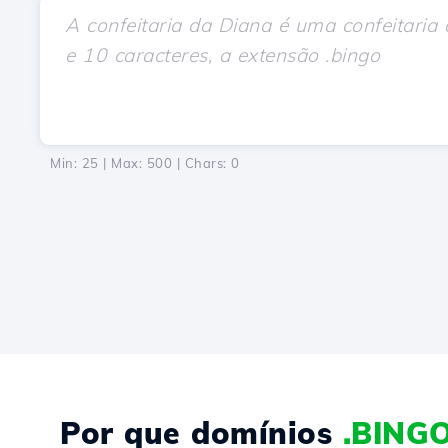
Min: 25 | Max: 500 | Chars:
0
Por que domínios
.BING