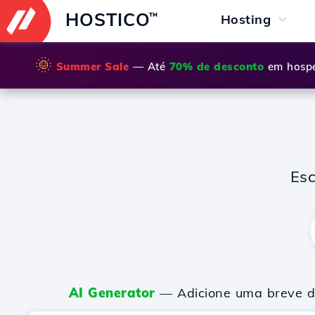
HOSTICO
™
Hosting
🌞
Summer Sale
— Até
70% de desconto
em hospe
Es
AI Generator
— Adicione uma breve de