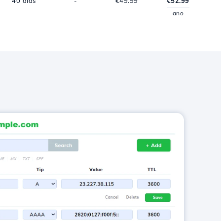
40 dias
-
€49.99
€52.99
ano