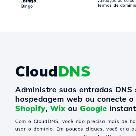
.bingo
Validação da caixa
Termos de domínio
Bingo
Cloud
DNS
Administre suas entradas DNS
hospedagem web ou conecte o 
Shopify
,
Wix
ou
Google
instan
Com o CloudDNS, você não precisa mais de 
usar o domínio. Em poucos cliques, você cria o