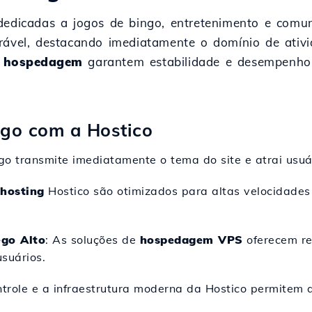
dedicadas a jogos de bingo, entretenimento e comu
orável, destacando imediatamente o domínio de ati
e
hospedagem
garantem estabilidade e desempenho 
ngo com a Hostico
ngo transmite imediatamente o tema do site e atrai usu
hosting
Hostico são otimizados para altas velocidades 
ego Alto
: As soluções de
hospedagem VPS
oferecem re
suários.
ntrole e a infraestrutura moderna da Hostico permitem a