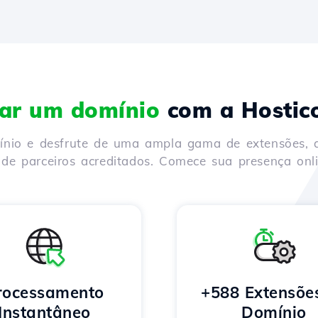
rar um domínio
com a Hostic
mínio e desfrute de uma ampla gama de extensões, 
de parceiros acreditados. Comece sua presença onli
rocessamento
+588 Extensõe
Instantâneo
Domínio