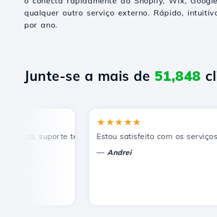
o conecta rapidamente ao Shopify, Wix, Goog
qualquer outro serviço externo. Rápido, intuiti
por ano.
Junte-se a mais de
51,848
cl
★★★★★
eço, suporte técnico rápido e eficiente.
Estou satisfeito com os serviços ofe
—
Andrei