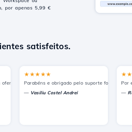
le Workspace ou
vo, por apenas 5,99 €
ientes satisfeitos.
★★★★★
★★★★
recidos pela Hostico. Eu os recomendei a outros conhecid
Parabéns e obrigado pelo suporte fornecido!
Por enqua
—
—
Vasiliu Costel Andrei
Radu L