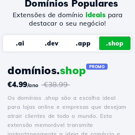
Domínios Populares
Extensões de domínio
ideais
para
destacar o seu negócio!
.ai
.dev
.app
.shop
domínios.
shop
PROMO
€4.99
€38.99
/ano
Os domínios .shop são a escolha ideal
para lojas online e empresas que desejam
atrair clientes de todo o mundo. Esta
extensão memorável transmite
instantaneamente a ideia de comércio e