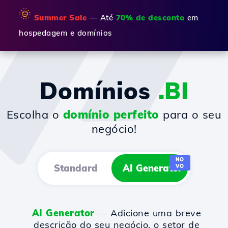
🌞
Summer Sale
— Até
70% de desconto
em
hospedagem e domínios
Domínios
.BI
Escolha o
domínio perfeito
para o seu
negócio!
NO
Standard
AI Generator
VO
AI Generator
— Adicione uma breve
descrição do seu negócio, o setor de