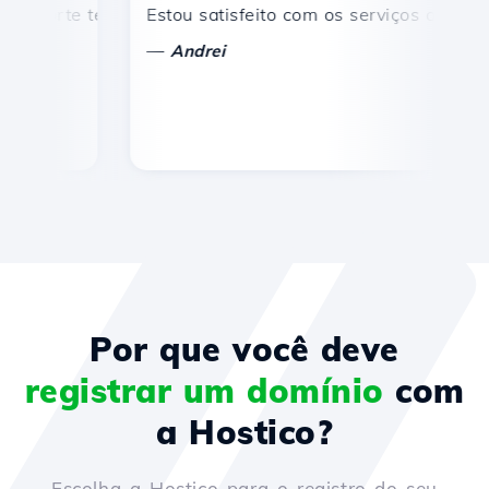
porte técnico rápido e eficiente.
Estou satisfeito com os serviços oferecidos
P
—
Andrei
Por que você deve
registrar um domínio
com
a Hostico?
Escolha a Hostico para o registro do seu