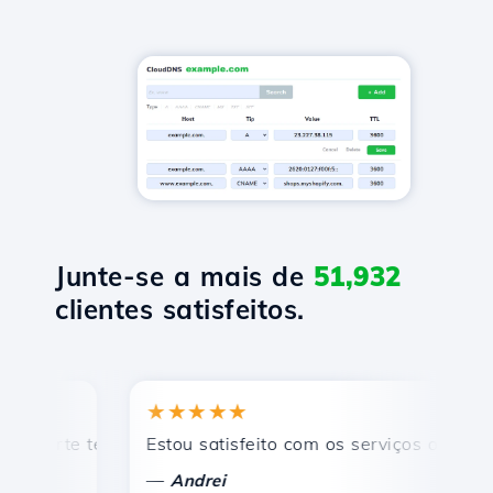
Junte-se a mais de
51,932
clientes satisfeitos.
★★★★★
★
rte técnico rápido e eficiente.
Estou satisfeito com os serviços oferecidos 
Par
—
—
Andrei