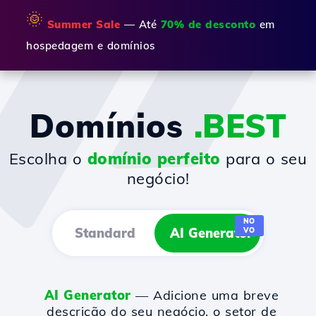
🌞
Summer Sale
— Até
70% de desconto
em
hospedagem e domínios
Domínios
.BEST
Escolha o
domínio perfeito
para o seu
negócio!
NO
Standard
AI Generator
VO
AI Generator
— Adicione uma breve
descrição do seu negócio, o setor de