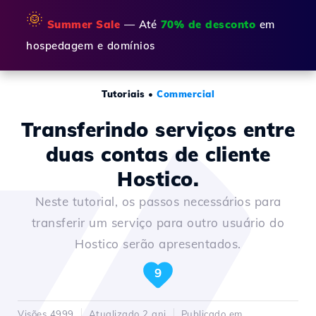
🌞
Summer Sale
— Até
70% de desconto
em
hospedagem e domínios
Tutoriais
•
Commercial
Transferindo serviços entre
duas contas de cliente
Hostico.
Neste tutorial, os passos necessários para
transferir um serviço para outro usuário do
Hostico serão apresentados.
9
Visões 4999
Atualizado 2 ani
Publicado em