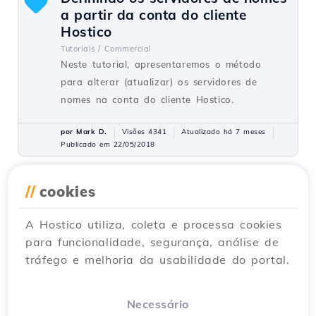
a partir da conta do cliente
Hostico
Tutoriais /
Commercial
Neste tutorial, apresentaremos o método
para alterar (atualizar) os servidores de
nomes na conta do cliente Hostico.
por Mark D.
Visões 4341
Atualizado há 7 meses
Publicado em 22/05/2018
//
cookies
Adicionando uma conta FTP no
painel de controle ISPConfig.
A Hostico utiliza, coleta e processa cookies
Tutoriais /
ISPConfig
para funcionalidade, segurança, análise de
Este tutorial explica os passos necessários
tráfego e melhoria da usabilidade do portal.
para adicionar uma nova conta FTP no
painel de administração do ISPConfig, que
permitirá o upload de arquivos para o
Necessário
servidor.