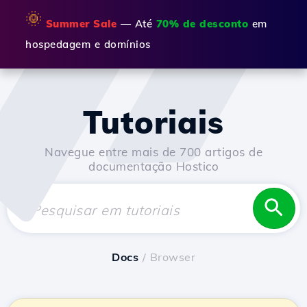
🌞
Summer Sale
— Até
70% de desconto
em
hospedagem e domínios
Tutoriais
Navegue entre mais de 700 artigos de
documentação Hostico
Docs
/ Browser