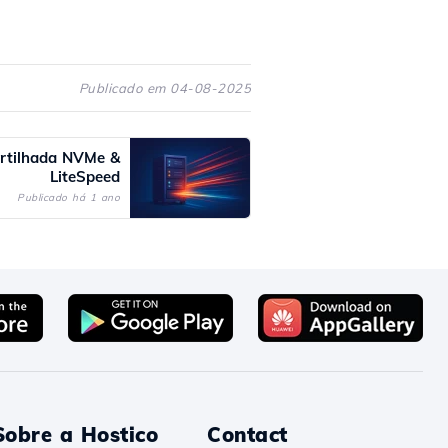
Publicado em 04-08-2025
tilhada NVMe &
LiteSpeed
Publicado há 1 ano
Sobre a Hostico
Contact