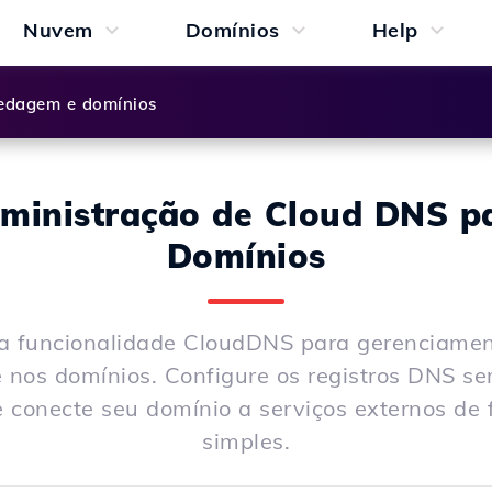
Nuvem
Domínios
Help
dagem e domínios
ministração de Cloud DNS p
Domínios
a funcionalidade CloudDNS para gerenciame
 nos domínios. Configure os registros DNS s
conecte seu domínio a serviços externos de 
simples.