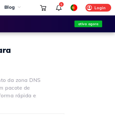
5
Blog
Login
ativa agora
ara
nto da zona DNS
em pacote de
forma rápida e