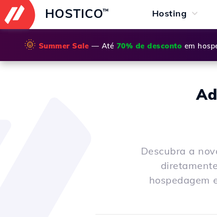
HOSTICO
™
Hosting
🌞
Summer Sale
— Até
70% de desconto
em hospe
Ad
Descubra a nov
diretamente
hospedagem e 