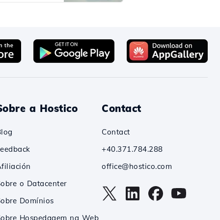
Sobre a Hostico
Contact
Blog
Contact
Feedback
+40.371.784.288
filiación
office@hostico.com
obre o Datacenter
Sobre Domínios
Sobre Hospedagem na Web