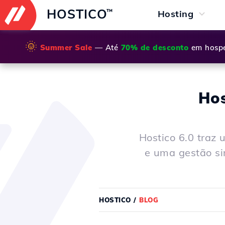
HOSTICO
™
Hosting
🌞
Summer Sale
— Até
70% de desconto
em hospe
Hos
Hostico 6.0 traz
e uma gestão si
HOSTICO
/
BLOG