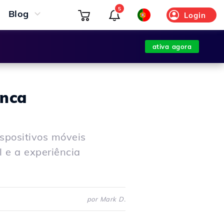
5
Blog
Login
ativa agora
unca
spositivos móveis
 e a experiência
por Mark D.