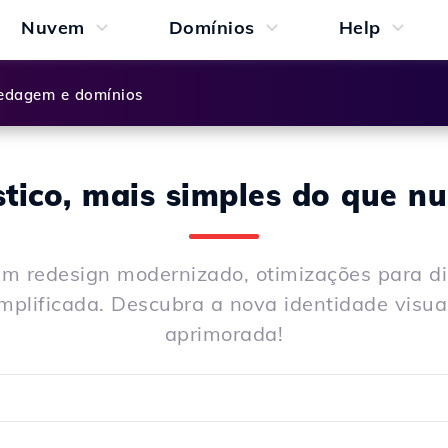
Nuvem
Domínios
Help
dagem e domínios
tico, mais simples do que n
 um redesign modernizado, otimizações para di
mplificada. Descubra a nova identidade visual
aprimorada!