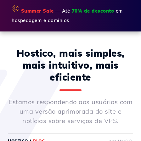
🌞
Summer Sale
— Até
70% de desconto
em
hospedagem e domínios
Hostico, mais simples,
mais intuitivo, mais
eficiente
Estamos respondendo aos usuários com
uma versão aprimorada do site e
notícias sobre serviços de VPS.