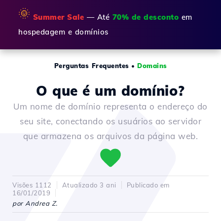
🌞
Summer Sale
— Até
70% de desconto
em
hospedagem e domínios
Perguntas Frequentes
•
Domains
O que é um domínio?
Um nome de domínio representa o endereço do
seu site, conectando os usuários ao servidor
que armazena os arquivos da página web.
Visões 1112
Atualizado 3 ani
Publicado em
16/01/2019
por Andrea Z.