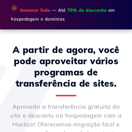
🌞
Summer Sale
— Até
70% de desconto
em
hospedagem e domínios
A partir de agora, você
pode aproveitar vários
programas de
transferência de sites.
Aproveite a transferência gratuita do
site e desconto na hospedagem com a
Hostico! Oferecemos migração fácil e