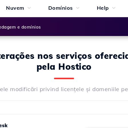
Nuvem
Domínios
Help
dagem e domínios
terações nos serviços ofereci
pela Hostico
ele modificări privind licențele și domeniile 
esk