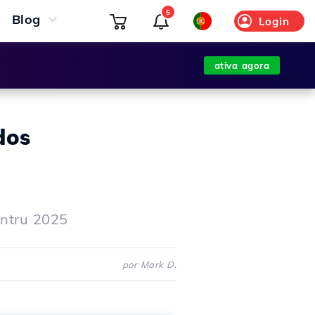
5
Blog
Login
ativa agora
dos
pentru 2025
por Mark D.