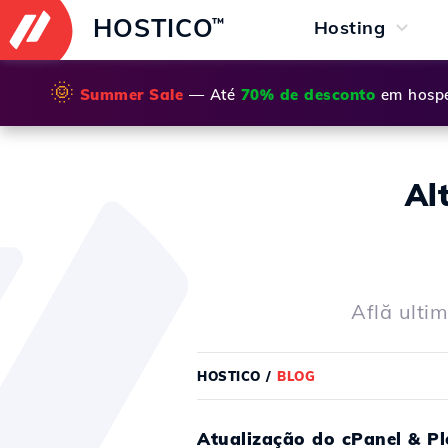
HOSTICO
™
Hosting
🌞
Summer Sale
— Até
70% de desconto
em hospe
Al
Află ultim
HOSTICO
/
BLOG
Atualização do cPanel & Pl