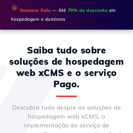
🌞
Summer Sale
— Até
70% de desconto
em
hospedagem e domínios
Saiba tudo sobre
soluções de hospedagem
web xCMS e o serviço
Pago.
Descubra tudo despre as soluções de
hospedagem web xCMS, a
implementação do serviço de